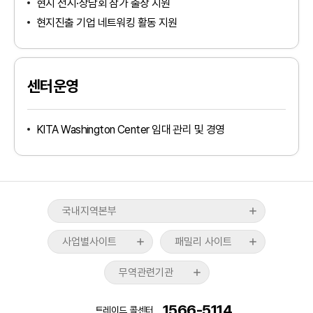
현지 전시·상담회 참가 출장 지원
현지진출 기업 네트워킹 활동 지원
인천지역본부
센터운영
경기북부지역본부
tradeKorea
WTC Seoul
경기남부지역본부
TradePro
CALT
KITA Washington Center 임대 관리 및 경영
산업통상부
강원지역본부
KITA멤버십서비스
COEX
산업융합샌드박스
대전·세종·충남지역본부
무역통계
CAAM
기획재정부
충북지역본부
ABTC신청/발급
KTNET
관세청
대구·경북지역본부
국내지역본부
무역아카데미
COEXMALL
외교부
전북지역본부
국제무역통상연구원
사업별사이트
패밀리 사이트
중소벤처기업부
경남지역본부
스타트업브랜치
무역위원회
울산지역본부
무역관련기관
수출입물류포털
중소기업수출지원센터
전남·광주지역본부
관세규제
KOTRA
부산지역본부
1566-5114
트레이드 콜센터