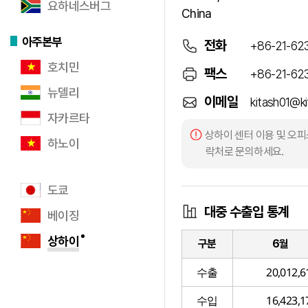
요하네스버그
China
아주본부
전화
+86-21-62
호치민
팩스
+86-21-62
뉴델리
이메일
kitash01@ki
자카르타
상하이 센터 이용 및 오피
하노이
락처로 문의하세요.
도쿄
대중 수출입 통계
베이징
상하이
구분
6월
수출
20,012,6
수입
16,423,1