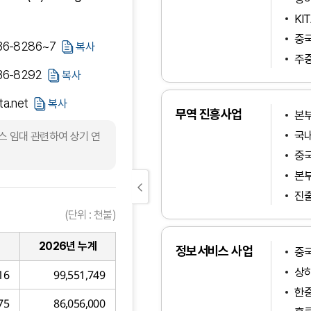
KI
중국
36-8286~7
복사
주
36-8292
복사
ta.net
복사
무역 진흥사업
본부
국
스 임대 관련하여 상기 연
중
본부
진출
(단위 : 천불)
2026년 누계
정보서비스 사업
중국
상
16
99,551,749
한중
75
86,056,000