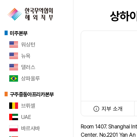
상하
미주본부
워싱턴
뉴욕
댈러스
상파울루
구주중동아프리카본부
브뤼셀
지부 소개
UAE
Room 1407. Shanghai Int
바르샤바
Center, No.2201 Yan An