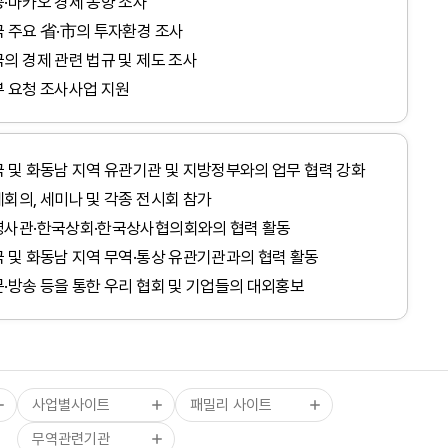
·마카오 경제 동향 조사
 주요 省·市의 투자환경 조사
의 경제 관련 법규 및 제도 조사
 요청 조사사업 지원
 및 화동남 지역 유관기관 및 지방정부와의 업무 협력 강화
회의, 세미나 및 각종 전시회 참가
tradeKorea
WTC Seoul
영사관·한국상회·한국상사협의회와의 협력 활동
TradePro
CALT
산업통상부
 및 화동남 지역 무역·통상 유관기관과의 협력 활동
KITA멤버십서비스
COEX
산업융합샌드박스
·방송 등을 통한 우리 협회 및 기업들의 대외홍보
무역통계
CAAM
기획재정부
부
ABTC신청/발급
KTNET
관세청
무역아카데미
COEXMALL
외교부
국제무역통상연구원
중소벤처기업부
사업별사이트
패밀리 사이트
스타트업브랜치
무역위원회
무역관련기관