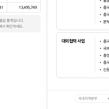
홍콩
41
13,495,749
중국
중국
수출입 통계입니다.
본부
에서 확인하세요.
대외협력 사업
중국
국제
인천지역본부
총
경기북부지역본부
중국
경기남부지역본부
신문
강원지역본부
대전·세종·충남지역본
충북지역본부
대구·경북지역본부
국내지역본부
전북지역본부