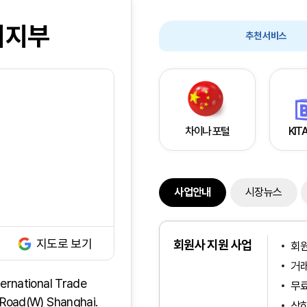
이지부
추천 서비스
차이나 포털
KITA
사업안내
시장뉴스
지도로 보기
회원사 지원 사업
회원
거래
ernational Trade
무
 Road(W) Shanghai.
상하