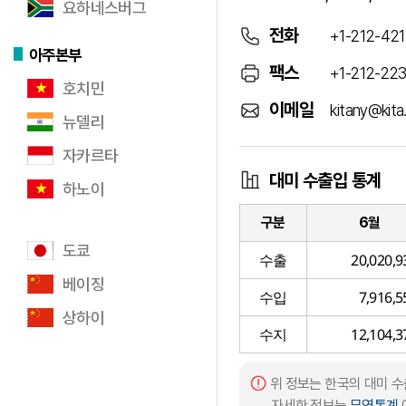
요하네스버그
전화
+1-212-42
아주본부
팩스
+1-212-22
호치민
이메일
kitany@kita
뉴델리
자카르타
대미 수출입 통계
하노이
구분
6월
도쿄
수출
20,020,9
베이징
수입
7,916,5
상하이
수지
12,104,3
위 정보는 한국의 대미 
자세한 정보는
무역통계