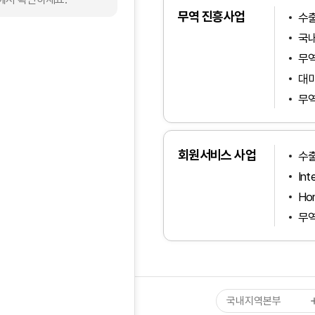
무역 진흥사업
수출
국내
무
대미
무역
회원서비스 사업
수
인천지역본부
Int
경기북부지역본부
Ho
경기남부지역본부
무
강원지역본부
대전·세종·충남지역본
충북지역본부
대구·경북지역본부
국내지역본부
전북지역본부