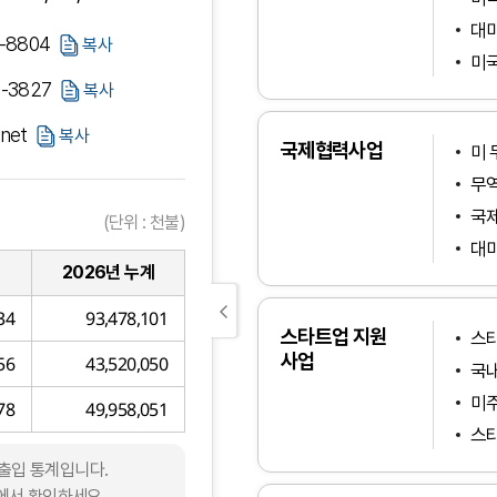
대
1-8804
복사
미
3-3827
복사
.net
복사
국제협력사업
미 
무역
국제
(단위 : 천불)
대미
2026년 누계
34
93,478,101
스타트업 지원
스타
사업
56
43,520,050
국내
미
78
49,958,051
스타
수출입 통계입니다.
에서 확인하세요.