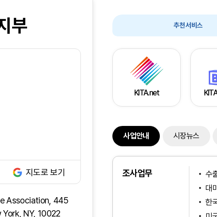
지부
추천 서비스
KITA.net
KITA
사업안내
시장뉴스
지도로 보기
조사업무
수
대미
de Association, 445
한
 York, NY, 10022
미국