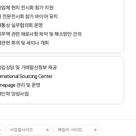
업체 현지 전시회 참가 지원
 전문전시회 참가 바이어 유치
역통상 실무협의회 운영
무역 관련 애로사항 파악 및 해소방안 건의
관련 회의 및 세미나 개최
출입상담 및 거래알선정보 제공
tradeKorea
WTC Seoul
ernational Sourcing Center
TradePro
CALT
산업통상부
mepage 관리 및 운영
KITA멤버십서비스
COEX
산업융합샌드박스
역인력 양성사업
무역통계
CAAM
기획재정부
부
ABTC신청/발급
KTNET
관세청
무역아카데미
COEXMALL
외교부
국제무역통상연구원
중소벤처기업부
사업별사이트
패밀리 사이트
스타트업브랜치