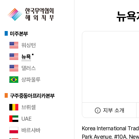
뉴욕
미주본부
워싱턴
뉴욕
댈러스
상파울루
구주중동아프리카본부
브뤼셀
지부 소개
UAE
Korea International Tra
바르샤바
Park Avenue, #10A, New