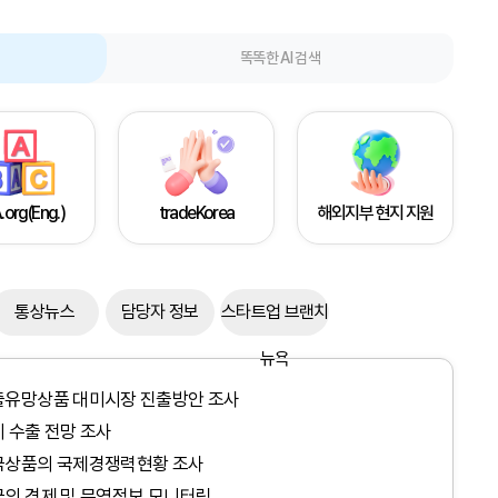
똑똑한 AI 검색
.org(Eng.)
tradeKorea
해외지부 현지 지원
통상뉴스
담당자 정보
스타트업 브랜치
뉴욕
출유망상품 대미시장 진출방안 조사
 수출 전망 조사
국상품의 국제경쟁력현황 조사
의 경제 및 무역정보 모니터링