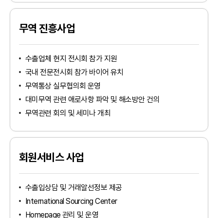
무역 진흥사업
수출업체 현지 전시회 참가 지원
국내 전문전시회 참가 바이어 유치
무역통상 실무협의회 운영
대미무역 관련 애로사항 파악 및 해소방안 건의
무역관련 회의 및 세미나 개최
회원서비스 사업
수출입상담 및 거래알선정보 제공
인천지역본부
International Sourcing Center
경기북부지역본부
tradeKorea
WTC Seoul
Homepage 관리 및 운영