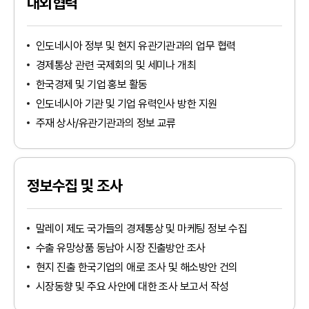
대외협력
인도네시아 정부 및 현지 유관기관과의 업무 협력
경제통상 관련 국제회의 및 세미나 개최
한국경제 및 기업 홍보 활동
인도네시아 기관 및 기업 유력인사 방한 지원
주재 상사/유관기관과의 정보 교류
정보수집 및 조사
말레이 제도 국가들의 경제통상 및 마케팅 정보 수집
인천지역본부
수출 유망상품 동남아 시장 진출방안 조사
경기북부지역본부
tradeKorea
WTC Seoul
현지 진출 한국기업의 애로 조사 및 해소방안 건의
경기남부지역본부
TradePro
CALT
시장동향 및 주요 사안에 대한 조사 보고서 작성
산업통상부
강원지역본부
KITA멤버십서비스
COEX