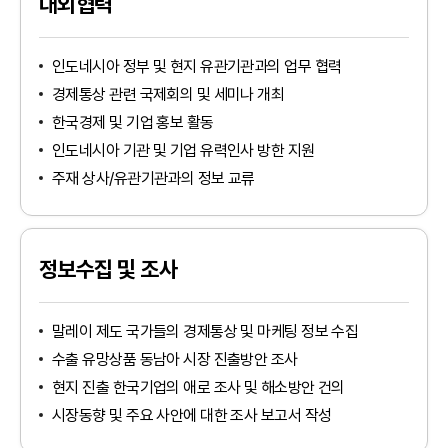
대외협력
인도네시아 정부 및 현지 유관기관과의 업무 협력
경제통상 관련 국제회의 및 세미나 개최
한국경제 및 기업 홍보 활동
인도네시아 기관 및 기업 유력인사 방한 지원
주재 상사/유관기관과의 정보 교류
정보수집 및 조사
말레이 제도 국가들의 경제통상 및 마케팅 정보 수집
인천지역본부
수출 유망상품 동남아 시장 진출방안 조사
경기북부지역본부
tradeKorea
WTC Seoul
현지 진출 한국기업의 애로 조사 및 해소방안 건의
경기남부지역본부
TradePro
CALT
시장동향 및 주요 사안에 대한 조사 보고서 작성
산업통상부
강원지역본부
KITA멤버십서비스
COEX