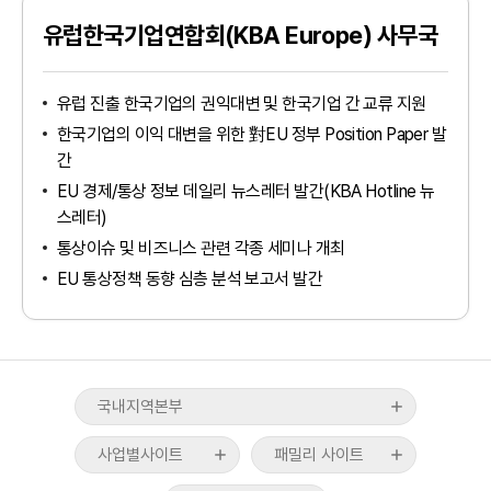
유럽한국기업연합회(KBA Europe) 사무국
유럽 진출 한국기업의 권익대변 및 한국기업 간 교류 지원
한국기업의 이익 대변을 위한 對EU 정부 Position Paper 발
간
EU 경제/통상 정보 데일리 뉴스레터 발간(KBA Hotline 뉴
인천지역본부
스레터)
경기북부지역본부
tradeKorea
WTC Seoul
통상이슈 및 비즈니스 관련 각종 세미나 개최
경기남부지역본부
TradePro
CALT
EU 통상정책 동향 심층 분석 보고서 발간
산업통상부
강원지역본부
KITA멤버십서비스
COEX
산업융합샌드박스
대전·세종·충남지역본부
무역통계
CAAM
기획재정부
충북지역본부
ABTC신청/발급
KTNET
관세청
대구·경북지역본부
국내지역본부
무역아카데미
COEXMALL
외교부
전북지역본부
국제무역통상연구원
사업별사이트
패밀리 사이트
중소벤처기업부
경남지역본부
스타트업브랜치
무역위원회