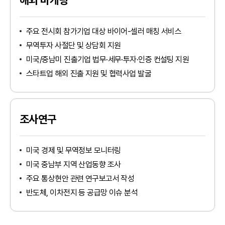
해외 마케팅
주요 전시회 참가기업 대상 바이어-셀러 매칭 서비스
무역투자 사절단 및 상담회 지원
미국/중남미 진출기업 법무·세무·투자·인증 컨설팅 지원
스타트업 해외 진출 지원 및 협력사업 발굴
조사연구
미국 경제 및 무역정보 모니터링
인천지역본부
미국 중남부 지역 산업동향 조사
경기북부지역본부
tradeKorea
WTC Seoul
주요 통상현안 관련 연구보고서 작성
경기남부지역본부
TradePro
CALT
반도체, 이차전지 등 공급망 이슈 분석
산업통상부
강원지역본부
KITA멤버십서비스
COEX
산업융합샌드박스
대전·세종·충남지역본부
무역통계
CAAM