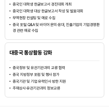
중국인 대학생 한글보고서 경진대회 개최
중국인 대학생 대상 한글보고서 작성 및 발표대회
무역현장 컨설팅 및 애로 수집
중국 포털 Q&A 및 바이어 문의·응대, 진출기업의 기업경영환
경 관련 애로 수집
대중국 통상활동 강화
중국정부 및 유관기관과의 교류 협력
인천지역본부
중국 지방정부 포럼 및 행사 참가
경기북부지역본부
tradeKorea
WTC Seoul
중국기관 및 기업 유력인사 방한 지원
경기남부지역본부
TradePro
CALT
주재상사·유관기관과의 정보교류
산업통상부
강원지역본부
KITA멤버십서비스
COEX
산업융합샌드박스
대전·세종·충남지역본부
무역통계
CAAM
기획재정부
충북지역본부