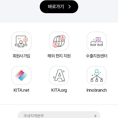
바로가기
회원사가입
해외 현지 지원
수출지원센터
인천지역본부
경기북부지역본부
tradeKorea
WTC Seoul
경기남부지역본부
TradePro
CALT
산업통상부
강원지역본부
KITA.net
KITA.org
Innobranch
KITA멤버십서비스
COEX
산업융합샌드박스
대전·세종·충남지역본부
무역통계
CAAM
기획재정부
충북지역본부
ABTC신청/발급
KTNET
관세청
대구·경북지역본부
국내지역본부
무역아카데미
COEXMALL